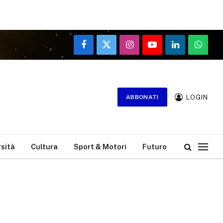
Facebook
X
Instagram
YouTube
LinkedIn
WhatsA
(Twitter)
LOGIN
ABBONATI
rsità
Cultura
Sport & Motori
Futuro