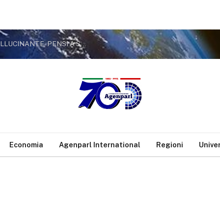
MARCINELLE, CAROTENUTO (M5S): “MELONI ALLUCINANTE, PENSI A SICUREZZA SU LAVORO
Economia
Agenparl International
Regioni
Unive