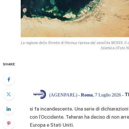
La regione dello Stretto di Hormuz ripresa dal satellite MODIS. Il 
Islamica.((Foto 
SHARE
T
(AGENPARL) -
Roma
, 7 Luglio 2026 -
si fa incandescente. Una serie di dichiarazion
con l’Occidente. Teheran ha deciso di non arre
Europa e Stati Uniti.