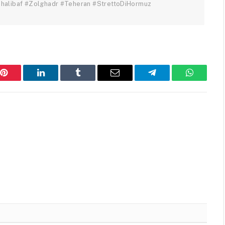
Ghalibaf #Zolghadr #Teheran #StrettoDiHormuz
Pinterest
LinkedIn
Tumblr
Email
Telegram
WhatsAp