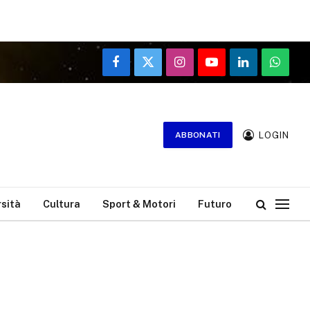
Facebook
X
Instagram
YouTube
LinkedIn
WhatsA
(Twitter)
LOGIN
ABBONATI
rsità
Cultura
Sport & Motori
Futuro