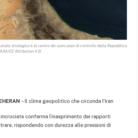
canale strategico è al centro dei nuovi piani di controllo della Repubblica
NASA/CC Attribution 4.0)
EHERAN
– Il clima geopolitico che circonda l’Iran
i incrociate conferma l’inasprimento dei rapporti
trare, rispondendo con durezza alle pressioni di