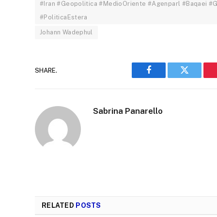
#Iran #Geopolitica #MedioOriente #Agenparl #Baqaei #
#PoliticaEstera
Johann Wadephul
SHARE.
Facebook
Twitter
Sabrina Panarello
RELATED
POSTS