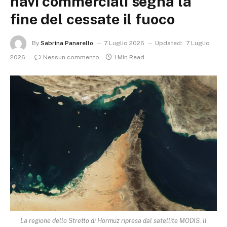
navi commerciali segna la
fine del cessate il fuoco
By
Sabrina Panarello
7 Luglio 2026
Updated:
7 Luglio
2026
Nessun commento
1 Min Read
La regione dello Stretto di Hormuz ripresa dal satellite MODIS. Il