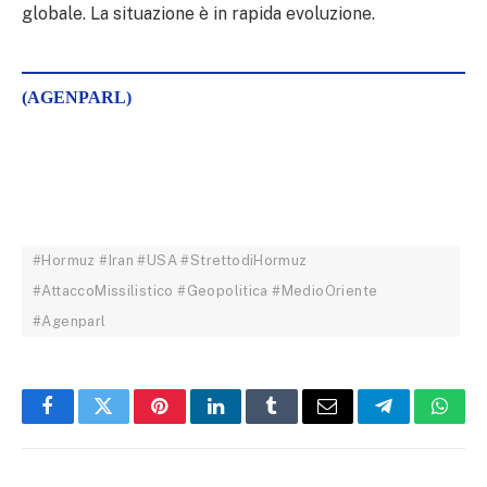
globale. La situazione è in rapida evoluzione.
(AGENPARL)
#Hormuz #Iran #USA #StrettodiHormuz
#AttaccoMissilistico #Geopolitica #MedioOriente
#Agenparl
Facebook
Twitter
Pinterest
LinkedIn
Tumblr
Email
Telegram
What