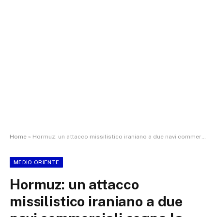
Home
»
Hormuz: un attacco missilistico iraniano a due navi commerciali segna la fine del cessate il fuoco
MEDIO ORIENTE
Hormuz: un attacco
missilistico iraniano a due