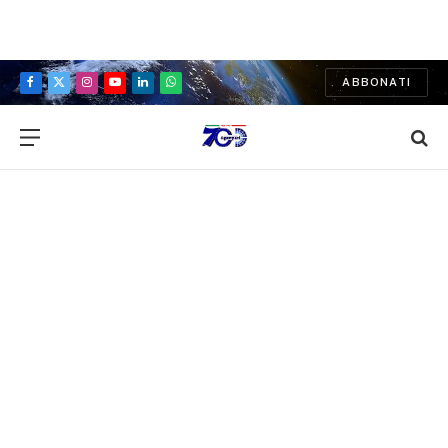
ABBONATI
Facebook
X
Instagram
YouTube
LinkedIn
WhatsApp
(Twitter)