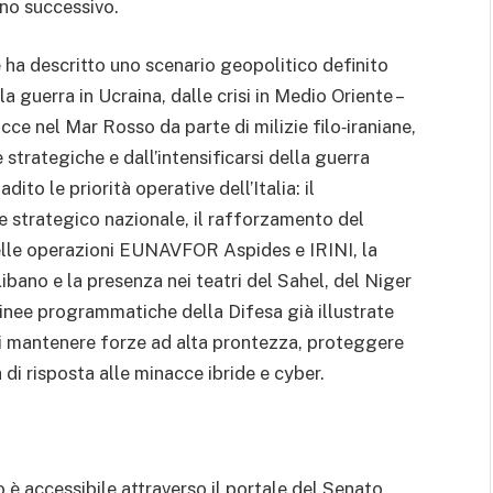
nno successivo.
 ha descritto uno scenario geopolitico definito
a guerra in Ucraina, dalle crisi in Medio Oriente –
acce nel Mar Rosso da parte di milizie filo‑iraniane,
strategiche e dall’intensificarsi della guerra
ito le priorità operative dell’Italia: il
e strategico nazionale, il rafforzamento del
elle operazioni EUNAVFOR Aspides e IRINI, la
bano e la presenza nei teatri del Sahel, del Niger
 linee programmatiche della Difesa già illustrate
 di mantenere forze ad alta prontezza, proteggere
à di risposta alle minacce ibride e cyber.
o è accessibile attraverso il portale del Senato