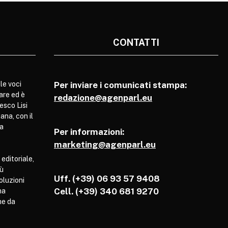
CONTATTI
le voci
Per inviare i comunicati stampa:
are ed è
redazione@agenparl.eu
esco Lisi
ana, con il
pa
Per informazioni:
marketing@agenparl.eu
 editoriale,
iù
Uff. (+39) 06 93 57 9408
soluzioni
Cell.
(+39) 340 681 9270
ha
he da