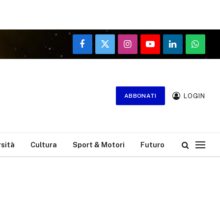
Facebook
X
Instagram
YouTube
LinkedIn
WhatsA
(Twitter)
LOGIN
ABBONATI
rsità
Cultura
Sport & Motori
Futuro