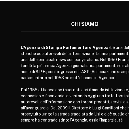
CHI SIAMO
L’Agenzia di Stampa Parlamentare Agenparl
è una del
storiche ed autorevoli dell’informazione italiana parlament
una delle principali news company italiane. Nel 1950 Franc
fondò la più antica Agenzia giornalistica parlamentare itali
nome di S.P.E.; con l’ingresso nell’ASP (Associazione stam
parlamentare) nel 1953 ne mutò il nome in Agenparl.
Dal 1955 affianca con i suoi notiziari il mondo istituzionale,
economico e finanziario, diventando oggi una tra le fonti p
autorevoli dell’informazione con i propri prodotti, servizi e 
all’avanguardia. Dal 2009 il Direttore è Luigi Camilloni che 
proseguito lungo la strada tracciata da Lisi e cioè quella c
sempre ha contraddistinto l’Agenzia, ossia l’imparzialità.