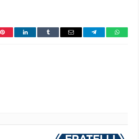
Pinterest
LinkedIn
Tumblr
Email
Telegram
WhatsAp