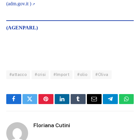
(adm.gov.it )
(AGENPARL)
#attacco
#crisi
#Import
#olio
#Oliva
Facebook
Twitter
Pinterest
LinkedIn
Tumblr
Email
Telegram
What
Floriana Cutini