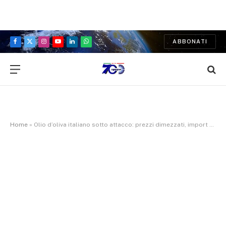
ABBONATI
Facebook
X
Instagram
YouTube
LinkedIn
WhatsApp
(Twitter)
Home
»
Olio d’oliva italiano sotto attacco: prezzi dimezzati, import selvaggio e filiera in crisi strutturale