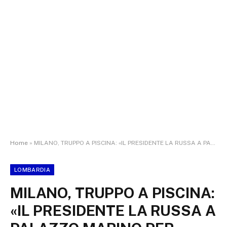
Home
»
MILANO, TRUPPO A PISCINA: «IL PRESIDENTE LA RUSSA A PALAZZO MARINO PER ASSISTERE AI LAVORI E AD ASCOLTARE TUTTI I GRUPPI POLITICI INTERVENIRE. IMPORTANTE SEGNALE DI UNITA’ E NON DI PARZIALITA’»
LOMBARDIA
MILANO, TRUPPO A PISCINA:
«IL PRESIDENTE LA RUSSA A