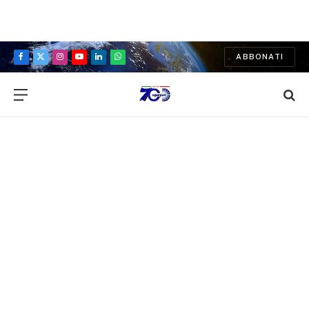
ABBONATI
Facebook
X
Instagram
YouTube
LinkedIn
WhatsApp
(Twitter)