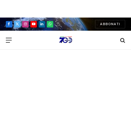
ABBONATI
Facebook
X
Instagram
YouTube
LinkedIn
WhatsApp
(Twitter)