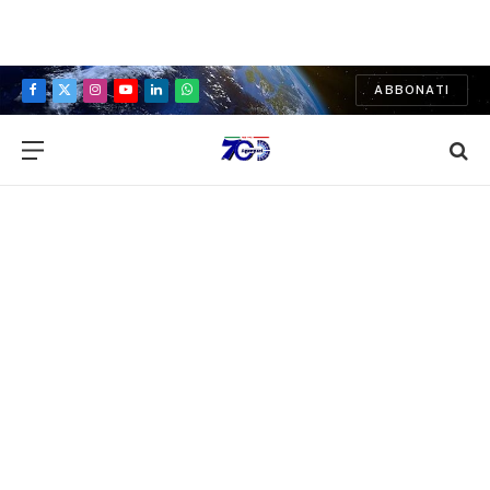
ABBONATI
Facebook
X
Instagram
YouTube
LinkedIn
WhatsApp
(Twitter)