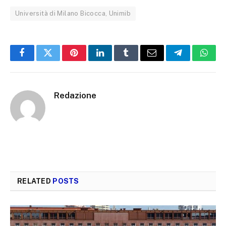
Università di Milano Bicocca, Unimib
Facebook
Twitter
Pinterest
LinkedIn
Tumblr
Email
Telegram
What
Redazione
RELATED
POSTS