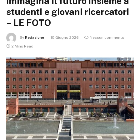
immagina il futuro insieme a
studenti e giovani ricercatori
– LE FOTO
By
Redazione
10 Giugno 2026
Nessun commento
2 Mins Read