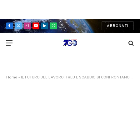
ABBONATI
Facebook
X
Instagram
YouTube
LinkedIn
WhatsApp
(Twitter)
Home
»
IL FUTURO DEL LAVORO: TREU E SCABBIO SI CONFRONTANO CON I GIOVANI DELLA FONDAZIONE E-NOVATION