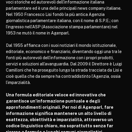
voci storiche ed autorevoli dell’informazione italiana
parlamentare ed è una delle principali news company italiane.
Nel 1950 Francesco Lisi fondò la più antica Agenzia
giornalistica parlamentare italiana, con il nome di S.P.E.; con
l’ingresso nell’ASP (Associazione stampa parlamentare) nel
1953 ne mutò il nome in Agenparl.
Dal 1955 affianca con i suoi notiziari il mondo istituzionale,
editoriale, economico e finanziario, diventando oggi una tra le
fonti più autorevoli dell’informazione con i propri prodotti,
servizi e soluzioni all’avanguardia. Dal 2009 il Direttore è Luigi
Camilloni che ha proseguito lungo la strada tracciata da Lisi e
cioè quella che da sempre ha contraddistinto l’Agenzia, ossia
l’imparzialità.
Una formula editoriale veloce ed innovativa che
garantisce un’informazione puntuale e degli
approfondimenti originali. Per noi di Agenparl, fare
informazione significa mantenere un alto livello di
esattezza, obiettività e imparzialità, attraverso un
codice linguistico chiaro, ma soprattutto senza far
ricorso a formule e luoghi comuni giornalistici.