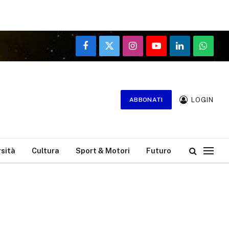
Facebook
X
Instagram
YouTube
LinkedIn
WhatsA
(Twitter)
LOGIN
ABBONATI
rsità
Cultura
Sport & Motori
Futuro