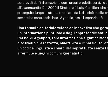
autorevoli dell’informazione con i propri prodotti, servizi e 
all’avanguardia. Dal 2009 il Direttore è Luigi Camilloni che 
proseguito lungo la strada tracciata da Lisi e cioè quella c
sempre ha contraddistinto l’Agenzia, ossia l’imparzialità.
Una formula editoriale veloce ed innovativa che gar
un’informazione puntuale e degli approfondimenti or
Per noi di Agenparl, fare informazione significa man
alto livello di esattezza, obiettività e imparzialità, 
un codice linguistico chiaro, ma soprattutto senza fa
a formule e luoghi comuni giornalistici.