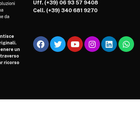
Uff. (+39) 06 93 57 9408
soluzioni
Cell.
(+39) 340 681 9270
ha
he da
antisce
iginali.
tenere un
attraverso
r ricorso