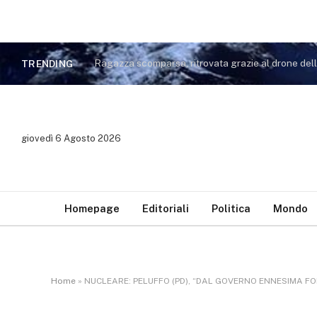
Ragazza scomparsa, ritrovata grazie al drone dell
TRENDING
giovedì 6 Agosto 2026
Homepage
Editoriali
Politica
Mondo
Home
»
NUCLEARE: PELUFFO (PD), “DAL GOVERNO ENNESIMA FO