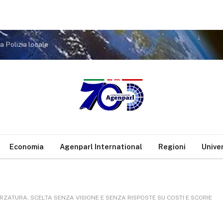
a Polizia locale
Economia
Agenparl International
Regioni
Unive
RZATURA, SCELTA SENZA VISIONE E SENZA RISPOSTE SU COSTI E SCORIE