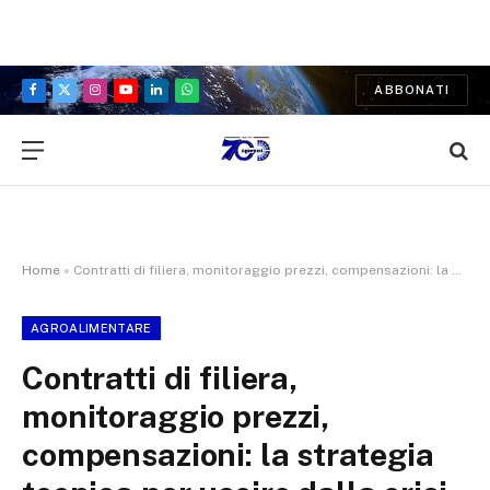
ABBONATI
Facebook
X
Instagram
YouTube
LinkedIn
WhatsApp
(Twitter)
Home
»
Contratti di filiera, monitoraggio prezzi, compensazioni: la strategia tecnica per uscire dalla crisi del grano
AGROALIMENTARE
Contratti di filiera,
monitoraggio prezzi,
compensazioni: la strategia