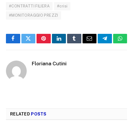
#CONTRATTI FILIERA
#crisi
#MONITORAGGIO PREZZI
Facebook
Twitter
Pinterest
LinkedIn
Tumblr
Email
Telegram
What
Floriana Cutini
RELATED
POSTS