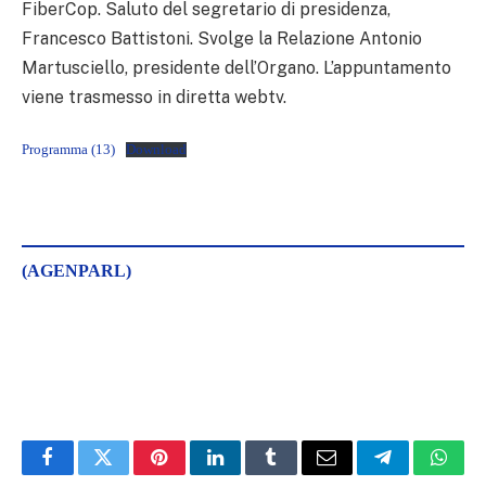
FiberCop. Saluto del segretario di presidenza,
Francesco Battistoni. Svolge la Relazione Antonio
Martusciello, presidente dell’Organo. L’appuntamento
viene trasmesso in diretta webtv.
Programma (13)
Download
(AGENPARL)
Facebook
Twitter
Pinterest
LinkedIn
Tumblr
Email
Telegram
What