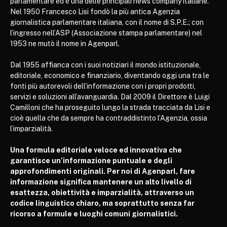
parlamentare ed è una delle principali news company italiane.
Nel 1950 Francesco Lisi fondò la più antica Agenzia
giornalistica parlamentare italiana, con il nome di S.P.E.; con
l’ingresso nell’ASP (Associazione stampa parlamentare) nel
1953 ne mutò il nome in Agenparl.
Dal 1955 affianca con i suoi notiziari il mondo istituzionale,
editoriale, economico e finanziario, diventando oggi una tra le
fonti più autorevoli dell’informazione con i propri prodotti,
servizi e soluzioni all’avanguardia. Dal 2009 il Direttore è Luigi
Camilloni che ha proseguito lungo la strada tracciata da Lisi e
cioè quella che da sempre ha contraddistinto l’Agenzia, ossia
l’imparzialità.
Una formula editoriale veloce ed innovativa che
garantisce un’informazione puntuale e degli
approfondimenti originali. Per noi di Agenparl, fare
informazione significa mantenere un alto livello di
esattezza, obiettività e imparzialità, attraverso un
codice linguistico chiaro, ma soprattutto senza far
ricorso a formule e luoghi comuni giornalistici.