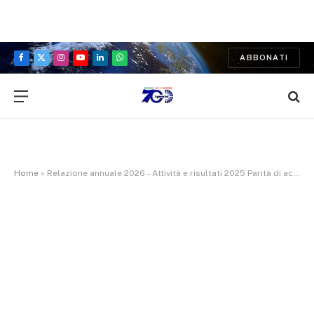
ABBONATI
Facebook
X
Instagram
YouTube
LinkedIn
WhatsApp
(Twitter)
Home
»
Relazione annuale 2026 – Attività e risultati 2025 Parità di accesso alla rete FiberCop- Martedì alle 11 diretta webtv