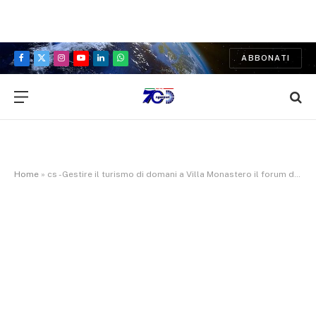
ABBONATI
Facebook
X
Instagram
YouTube
LinkedIn
WhatsApp
(Twitter)
Home
»
cs -Gestire il turismo di domani a Villa Monastero il forum del progetto Interreg DQUADLA