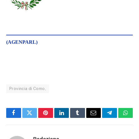
(AGENPARL)
Provincia di Como,
Facebook
Twitter
Pinterest
LinkedIn
Tumblr
Email
Telegram
What