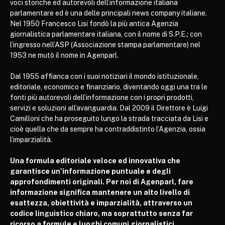
voci storiche ed autorevoli dell’informazione italiana
parlamentare ed è una delle principali news company italiane.
Nel 1950 Francesco Lisi fondò la più antica Agenzia
giornalistica parlamentare italiana, con il nome di S.P.E.; con
l’ingresso nell’ASP (Associazione stampa parlamentare) nel
1953 ne mutò il nome in Agenparl.
Dal 1955 affianca con i suoi notiziari il mondo istituzionale,
editoriale, economico e finanziario, diventando oggi una tra le
fonti più autorevoli dell’informazione con i propri prodotti,
servizi e soluzioni all’avanguardia. Dal 2009 il Direttore è Luigi
Camilloni che ha proseguito lungo la strada tracciata da Lisi e
cioè quella che da sempre ha contraddistinto l’Agenzia, ossia
l’imparzialità.
Una formula editoriale veloce ed innovativa che
garantisce un’informazione puntuale e degli
approfondimenti originali. Per noi di Agenparl, fare
informazione significa mantenere un alto livello di
esattezza, obiettività e imparzialità, attraverso un
codice linguistico chiaro, ma soprattutto senza far
ricorso a formule e luoghi comuni giornalistici.