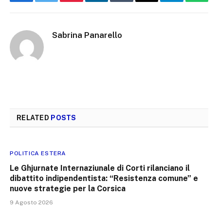
Facebook
Twitter
Pinterest
LinkedIn
Tumblr
Email
Telegram
What
Sabrina Panarello
RELATED
POSTS
POLITICA ESTERA
Le Ghjurnate Internaziunale di Corti rilanciano il
dibattito indipendentista: “Resistenza comune” e
nuove strategie per la Corsica
9 Agosto 2026