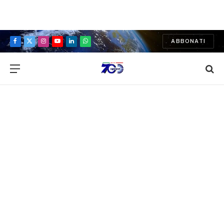
ABBONATI
Facebook
X
Instagram
YouTube
LinkedIn
WhatsApp
(Twitter)