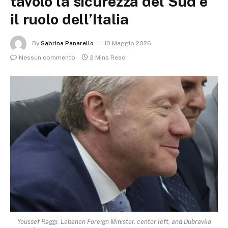
tavolo la sicurezza del Sud e
il ruolo dell’Italia
By
Sabrina Panarello
10 Maggio 2026
Nessun commento
2 Mins Read
Youssef Raggi, Lebanon Foreign Minister, center left, and Dubravka