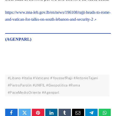
https://www.nna-leb.gov.lb/en/news/196108/rajji-heads-to-rome-
and-vatican-for-talks-on-south-lebanon-and-security-2
(AGENPARL)
#Libano #Italia #Vaticano #YoussefRajji #AntonioTajani
#PietroParolin #UNIFIL #Geopolitica #Roma
#PaceMedioOriente #Agenparl