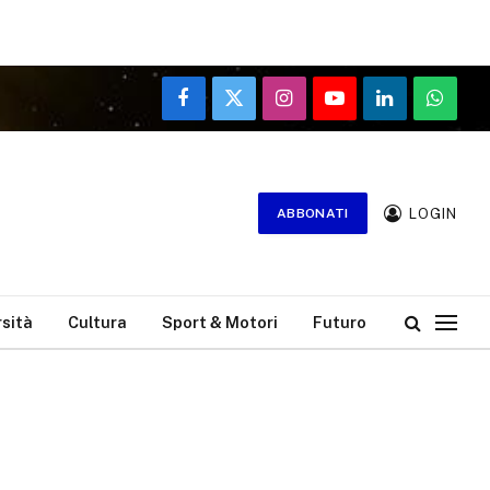
Facebook
X
Instagram
YouTube
LinkedIn
WhatsA
(Twitter)
LOGIN
ABBONATI
rsità
Cultura
Sport & Motori
Futuro