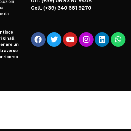
Uff. (+39) 06 93 57 9408
soluzioni
Cell.
(+39) 340 681 9270
ha
he da
antisce
iginali.
tenere un
attraverso
r ricorso