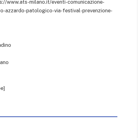
ps://www.ats-milano.it/eventi-comunicazione-
o-azzardo-patologico-via-festival-prevenzione-
adino
lano
be]