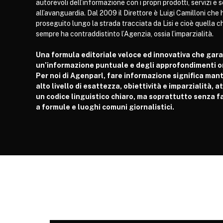
autorevoli dell’informazione con i propri prodotti, servizi e 
all’avanguardia. Dal 2009 il Direttore è Luigi Camilloni che 
proseguito lungo la strada tracciata da Lisi e cioè quella c
sempre ha contraddistinto l’Agenzia, ossia l’imparzialità.
Una formula editoriale veloce ed innovativa che gar
un’informazione puntuale e degli approfondimenti or
Per noi di Agenparl, fare informazione significa man
alto livello di esattezza, obiettività e imparzialità, 
un codice linguistico chiaro, ma soprattutto senza fa
a formule e luoghi comuni giornalistici.