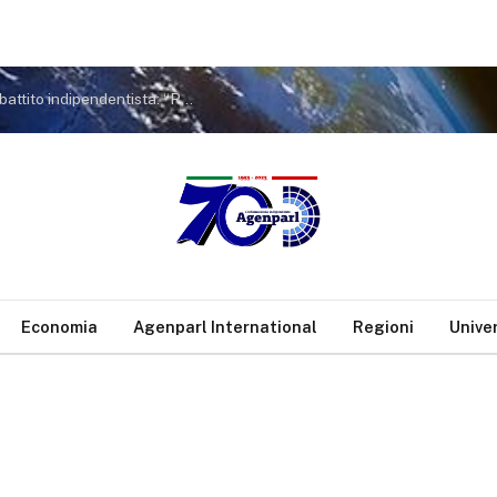
Le Ghjurnate Internaziunale di Corti rilanciano il dibattito indipendentista: “Resistenza comune” e nuove strategie per la Corsica
Economia
Agenparl International
Regioni
Unive