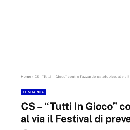
Home
»
CS – “Tutti In Gioco” contro l’azzardo patologico: al via i
LOMBARDIA
CS – “Tutti In Gioco” co
al via il Festival di pre