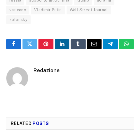
russia
supporto all'Ucraina
trump
ucraina
vaticano
Vladimir Putin
Wall Street Journal
zelensky
Facebook
Twitter
Pinterest
LinkedIn
Tumblr
Email
Telegram
What
Redazione
RELATED
POSTS