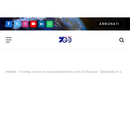
ABBONATI
Facebook
X
Instagram
YouTube
LinkedIn
WhatsApp
(Twitter)
Home
»
Trump cerca un riavvicinamento con la Russia: “Zelensky è solo un ostacolo secondario e fastidioso”, afferma Clarke al WSJ