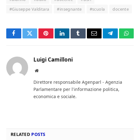
#Giuseppe Valditara
#insegnante
#scuola
docente
Facebook
Twitter
Pinterest
LinkedIn
Tumblr
Email
Telegram
What
Luigi Camilloni
Website
Direttore responsabile Agenparl - Agenzia
Parlamentare per l'informazione politica,
economica e sociale.
RELATED
POSTS