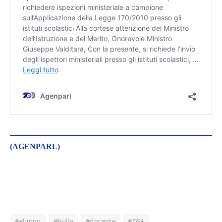
(AGENPARL)
#alunno
#bullo
#docente
#DSA