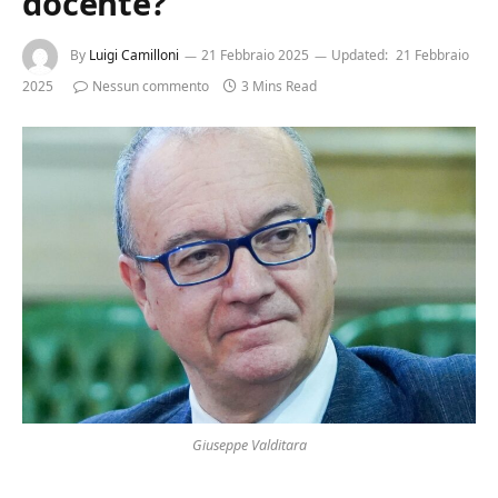
docente?
By
Luigi Camilloni
21 Febbraio 2025
Updated:
21 Febbraio
2025
Nessun commento
3 Mins Read
Giuseppe Valditara