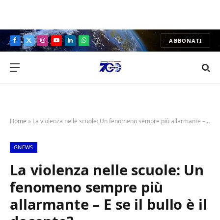
ABBONATI
Facebook
X
Instagram
YouTube
LinkedIn
WhatsApp
(Twitter)
Home
»
La violenza nelle scuole: Un fenomeno sempre più allarmante – E se il bullo è il docente?
GNEWS
La violenza nelle scuole: Un
fenomeno sempre più
allarmante – E se il bullo è il