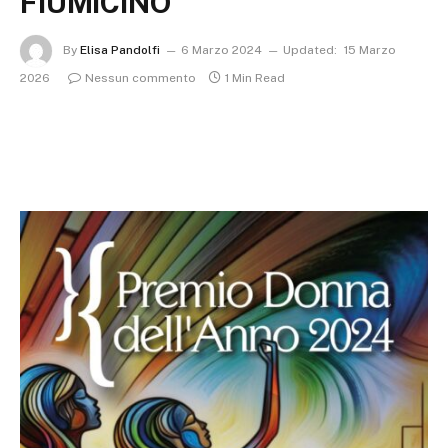
FIUMICINO
By
Elisa Pandolfi
6 Marzo 2024
Updated:
15 Marzo
2026
Nessun commento
1 Min Read