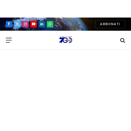
ABBONATI
Facebook
X
Instagram
YouTube
LinkedIn
WhatsApp
(Twitter)