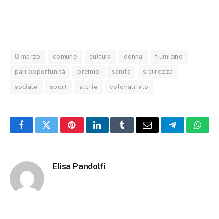
8 marzo
comune
cultura
donna
fiumicino
pari opportunità
premio
sanità
sicurezza
sociale
sport
storie
volonatriato
Facebook
Twitter
Pinterest
LinkedIn
Tumblr
Email
Telegram
What
Elisa Pandolfi