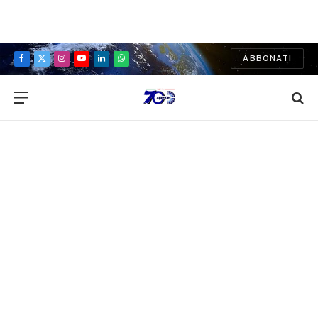
ABBONATI
Facebook
X
Instagram
YouTube
LinkedIn
WhatsApp
(Twitter)