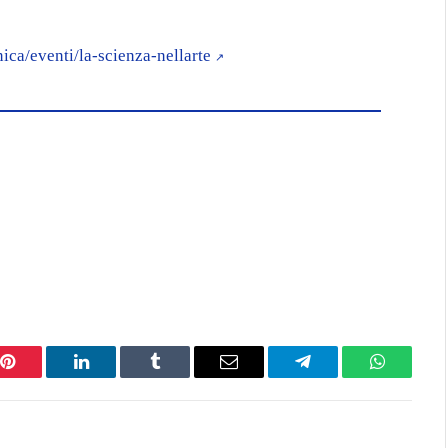
ica/eventi/la-scienza-nellarte
Pinterest
LinkedIn
Tumblr
Email
Telegram
WhatsAp