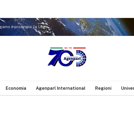
Sicurezza: Di Rubba (Lega), 53 nuovi agenti a Bergamo e provincia, la Lega mantiene gli impegni con il territorio
Economia
Agenparl International
Regioni
Unive