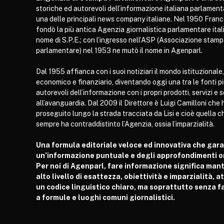
storiche ed autorevoli dell’informazione italiana parlament
una delle principali news company italiane. Nel 1950 Franc
fondò la più antica Agenzia giornalistica parlamentare itali
nome di S.P.E.; con l’ingresso nell’ASP (Associazione stam
parlamentare) nel 1953 ne mutò il nome in Agenparl.
Dal 1955 affianca con i suoi notiziari il mondo istituzionale,
economico e finanziario, diventando oggi una tra le fonti p
autorevoli dell’informazione con i propri prodotti, servizi e 
all’avanguardia. Dal 2009 il Direttore è Luigi Camilloni che 
proseguito lungo la strada tracciata da Lisi e cioè quella c
sempre ha contraddistinto l’Agenzia, ossia l’imparzialità.
Una formula editoriale veloce ed innovativa che gar
un’informazione puntuale e degli approfondimenti or
Per noi di Agenparl, fare informazione significa man
alto livello di esattezza, obiettività e imparzialità, 
un codice linguistico chiaro, ma soprattutto senza fa
a formule e luoghi comuni giornalistici.