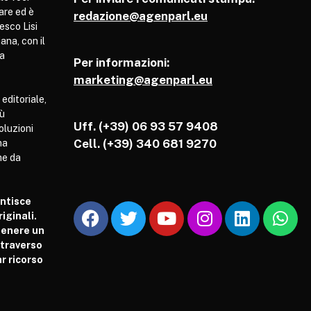
are ed è
redazione@agenparl.eu
esco Lisi
ana, con il
pa
Per informazioni:
marketing@agenparl.eu
 editoriale,
iù
Uff. (+39) 06 93 57 9408
soluzioni
Cell.
(+39) 340 681 9270
ha
he da
antisce
iginali.
tenere un
attraverso
r ricorso