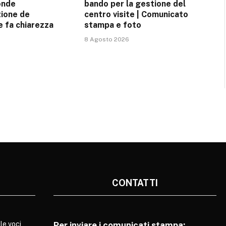
onde
bando per la gestione del
zione de
centro visite | Comunicato
 e fa chiarezza
stampa e foto
8 Agosto 2026
CONTATTI
le voci
Per inviare i comunicati stampa: