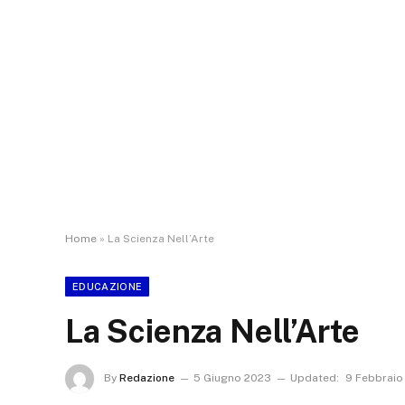
Home
»
La Scienza Nell’Arte
EDUCAZIONE
La Scienza Nell’Arte
By
Redazione
5 Giugno 2023
Updated:
9 Febbraio