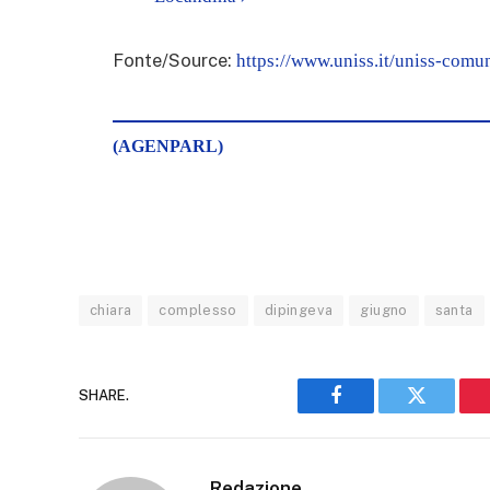
Fonte/Source:
https://www.uniss.it/uniss-comun
(AGENPARL)
chiara
complesso
dipingeva
giugno
santa
SHARE.
Facebook
Twitter
Redazione