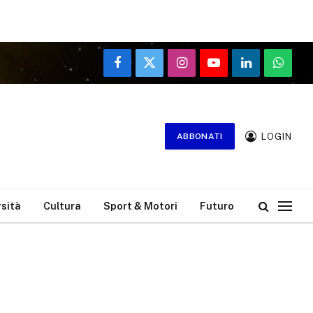
Facebook
X
Instagram
YouTube
LinkedIn
WhatsA
(Twitter)
LOGIN
ABBONATI
rsità
Cultura
Sport & Motori
Futuro