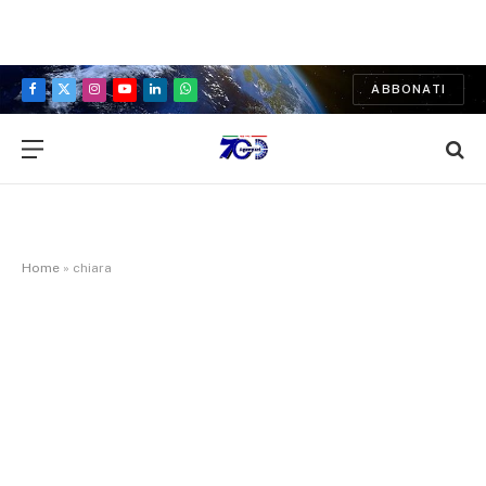
ABBONATI
Facebook
X
Instagram
YouTube
LinkedIn
WhatsApp
(Twitter)
Home
»
chiara