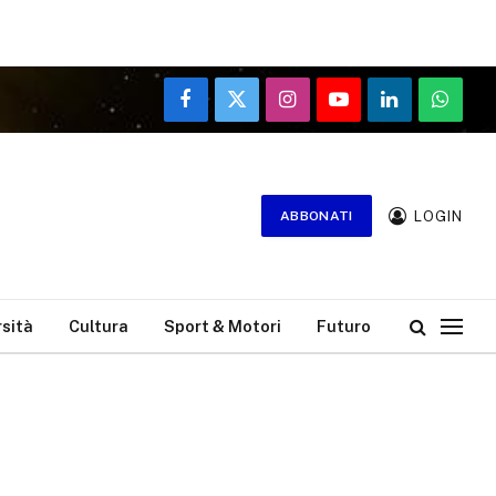
Facebook
X
Instagram
YouTube
LinkedIn
WhatsA
(Twitter)
LOGIN
ABBONATI
rsità
Cultura
Sport & Motori
Futuro