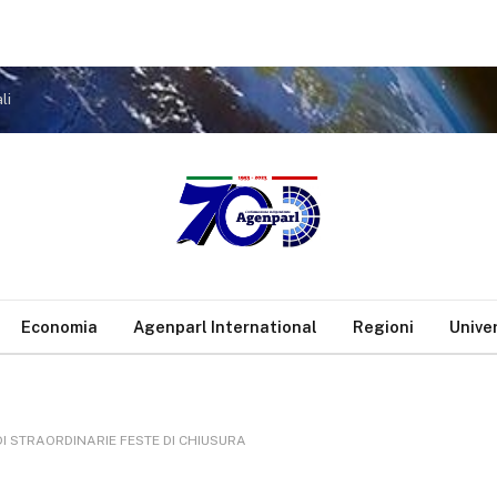
li
Economia
Agenparl International
Regioni
Unive
DI STRAORDINARIE FESTE DI CHIUSURA