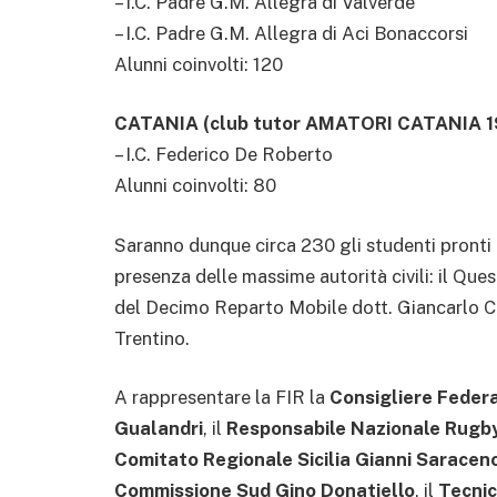
– I.C. Padre G.M. Allegra di Valverde
– I.C. Padre G.M. Allegra di Aci Bonaccorsi
Alunni coinvolti: 120
CATANIA (club tutor AMATORI CATANIA 1
– I.C. Federico De Roberto
Alunni coinvolti: 80
Saranno dunque circa 230 gli studenti pronti
presenza delle massime autorità civili: il Que
del Decimo Reparto Mobile dott. Giancarlo Co
Trentino.
A rappresentare la FIR la
Consigliere Feder
Gualandri
, il
Responsabile Nazionale Rugby
Comitato Regionale Sicilia Gianni Saracen
Commissione Sud Gino Donatiello
, il
Tecnic