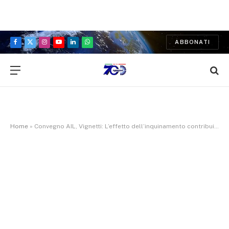
ABBONATI
Facebook
X
Instagram
YouTube
LinkedIn
WhatsApp
(Twitter)
Home
»
Convegno AIL, Vignetti: L’effetto dell’inquinamento contribuisce ad aumentare il rischio che si sviluppino le malattie