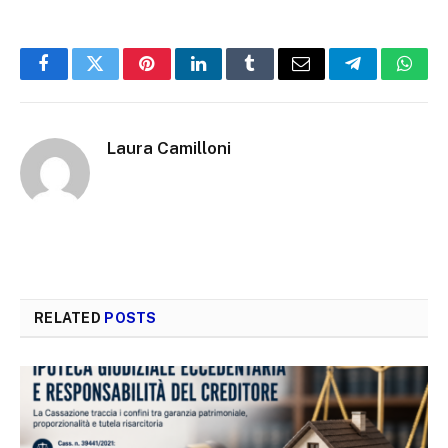
Facebook
Twitter
Pinterest
LinkedIn
Tumblr
Email
Telegram
What
Laura Camilloni
RELATED
POSTS