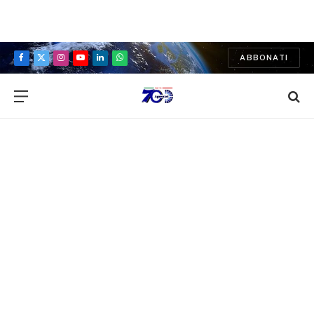
ABBONATI
Facebook
X
Instagram
YouTube
LinkedIn
WhatsApp
(Twitter)