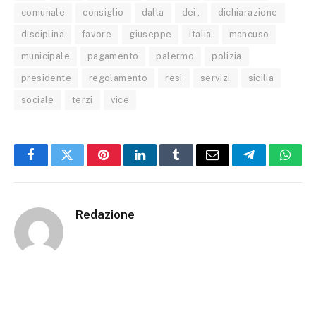
comunale
consiglio
dalla
dei’,
dichiarazione
disciplina
favore
giuseppe
italia
mancuso
municipale
pagamento
palermo
polizia
presidente
regolamento
resi
servizi
sicilia
sociale
terzi
vice
Facebook
Twitter
Pinterest
LinkedIn
Tumblr
Email
Telegram
What
Redazione