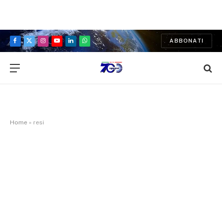
ABBONATI
Facebook
X
Instagram
YouTube
LinkedIn
WhatsApp
(Twitter)
Home
»
resi