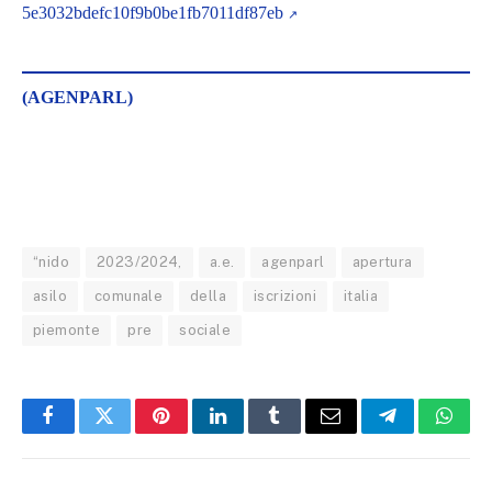
5e3032bdefc10f9b0be1fb7011df87eb
(AGENPARL)
“nido
2023/2024,
a.e.
agenparl
apertura
asilo
comunale
della
iscrizioni
italia
piemonte
pre
sociale
Facebook
Twitter
Pinterest
LinkedIn
Tumblr
Email
Telegram
What