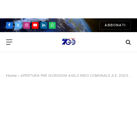
ABBONATI
Facebook
X
Instagram
YouTube
LinkedIn
WhatsApp
(Twitter)
Home
»
APERTURA PRE ISCRIZIONI ASILO NIDO COMUNALE A.E. 2023/2024