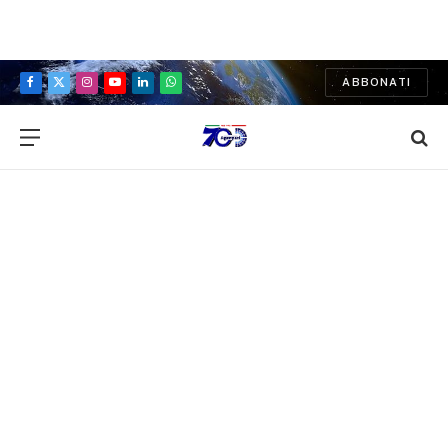
ABBONATI
Facebook
X
Instagram
YouTube
LinkedIn
WhatsApp
(Twitter)