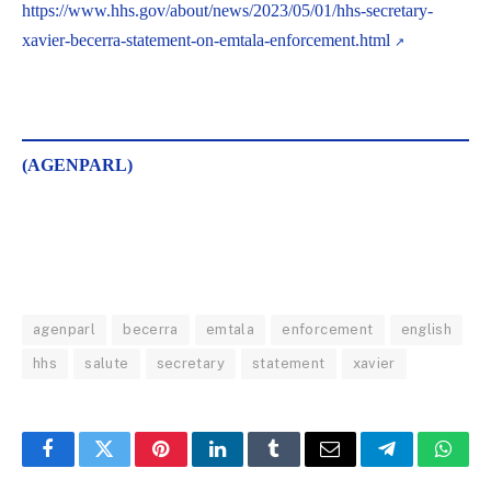
https://www.hhs.gov/about/news/2023/05/01/hhs-secretary-
xavier-becerra-statement-on-emtala-enforcement.html
(AGENPARL)
agenparl
becerra
emtala
enforcement
english
hhs
salute
secretary
statement
xavier
Facebook
Twitter
Pinterest
LinkedIn
Tumblr
Email
Telegram
What