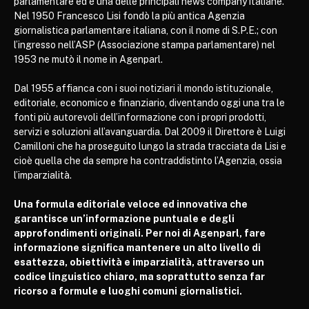
parlamentare ed è una delle principali news company italiane.
Nel 1950 Francesco Lisi fondò la più antica Agenzia
giornalistica parlamentare italiana, con il nome di S.P.E.; con
l’ingresso nell’ASP (Associazione stampa parlamentare) nel
1953 ne mutò il nome in Agenparl.
Dal 1955 affianca con i suoi notiziari il mondo istituzionale,
editoriale, economico e finanziario, diventando oggi una tra le
fonti più autorevoli dell’informazione con i propri prodotti,
servizi e soluzioni all’avanguardia. Dal 2009 il Direttore è Luigi
Camilloni che ha proseguito lungo la strada tracciata da Lisi e
cioè quella che da sempre ha contraddistinto l’Agenzia, ossia
l’imparzialità.
Una formula editoriale veloce ed innovativa che
garantisce un’informazione puntuale e degli
approfondimenti originali. Per noi di Agenparl, fare
informazione significa mantenere un alto livello di
esattezza, obiettività e imparzialità, attraverso un
codice linguistico chiaro, ma soprattutto senza far
ricorso a formule e luoghi comuni giornalistici.