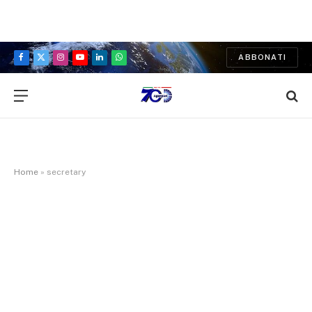
ABBONATI
Facebook
X
Instagram
YouTube
LinkedIn
WhatsApp
(Twitter)
Home
»
secretary