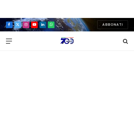
ABBONATI
Facebook
X
Instagram
YouTube
LinkedIn
WhatsApp
(Twitter)