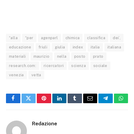
“alla
“per
agenparl
chimica
classifica
dei’,
educazione
friuli
giulia
index
italia
italiana
materiali
maurizio
nella
posto
prato
research.com:
ricercatori
scienza
sociale
venezia
vetta
Facebook
Twitter
Pinterest
LinkedIn
Tumblr
Email
Telegram
What
Redazione