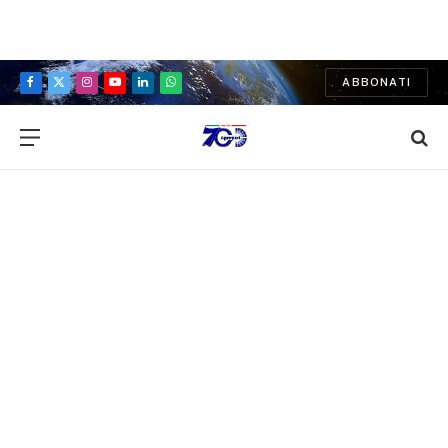
ABBONATI
Facebook
X
Instagram
YouTube
LinkedIn
WhatsApp
(Twitter)