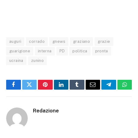
auguri
corrado
gnews
graziano
grazie
guarigione
interna
PD
politica
pronta
ucraina
zunino
Facebook
Twitter
Pinterest
LinkedIn
Tumblr
Email
Telegram
What
Redazione