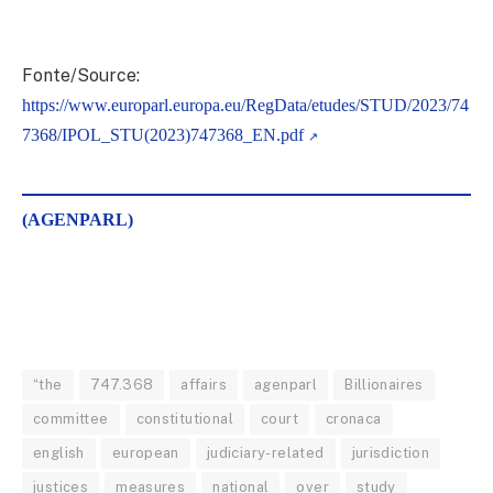
Fonte/Source:
https://www.europarl.europa.eu/RegData/etudes/STUD/2023/74
7368/IPOL_STU(2023)747368_EN.pdf
(AGENPARL)
“the
747.368
affairs
agenparl
Billionaires
committee
constitutional
court
cronaca
english
european
judiciary-related
jurisdiction
justices
measures
national
over
study