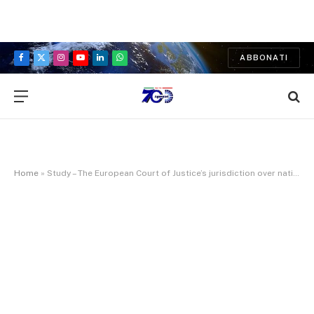
ABBONATI
Facebook
X
Instagram
YouTube
LinkedIn
WhatsApp
(Twitter)
Home
»
Study – The European Court of Justice’s jurisdiction over national judiciary-related measures. – PE 747.368 – Committee on Constitutional Affairs