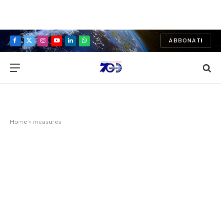
ABBONATI
Facebook
X
Instagram
YouTube
LinkedIn
WhatsApp
(Twitter)
Home
»
measures