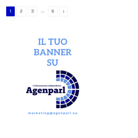
…
Next
1
2
3
6