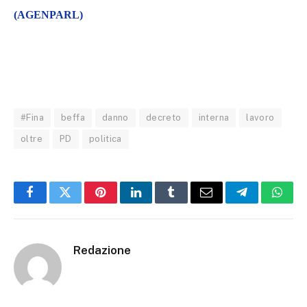
(AGENPARL)
#Fina
beffa
danno
decreto
interna
lavoro
oltre
PD
politica
Facebook
Twitter
Pinterest
LinkedIn
Tumblr
Email
Telegram
What
Redazione