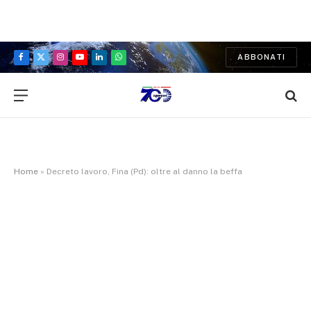
ABBONATI
Facebook
X
Instagram
YouTube
LinkedIn
WhatsApp
(Twitter)
Home
»
Decreto lavoro, Fina (Pd): oltre al danno la beffa