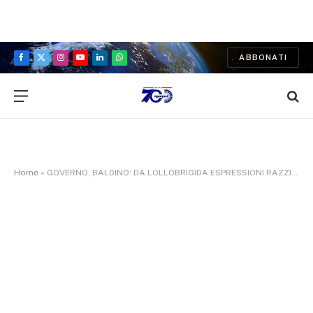
ABBONATI
Facebook
X
Instagram
YouTube
LinkedIn
WhatsApp
(Twitter)
Home
»
GOVERNO, BALDINO: DA LOLLOBRIGIDA ESPRESSIONI RAZZISTE, ESECUTIVO HA GETTATO LA MASCHERA; PAROLE DENOTANO SUBSTRATO CULTURALE CONDANNATO DA COSTITUZIONE