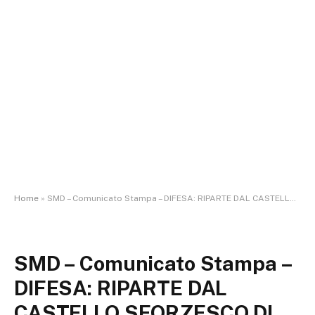
Home
»
SMD – Comunicato Stampa – DIFESA: RIPARTE DAL CASTELLO SFORZESCO DI MILANO LA MOSTRA DAL TITOLO “NONOSTANTE IL LUNGO TEMPO TRASCORSO…LE STRAGI NAZIFASCISTE NELLA GUERRA DI LIBERAZIONE 1943 – 1945”.
SMD – Comunicato Stampa –
DIFESA: RIPARTE DAL
CASTELLO SFORZESCO DI