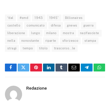
“dal
#smd
1943
1945”
Billionaires
castello
comunicato
difesa
gnews
guerra
liberazione
lungo
milano
mostra
nazifasciste
nella
nonostante
riparte
sforzesco
stampa
stragi
tempo
titolo
trascorso…le
Facebook
Twitter
Pinterest
LinkedIn
Tumblr
Email
Telegram
What
Redazione