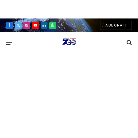
ABBONATI
Facebook
X
Instagram
YouTube
LinkedIn
WhatsApp
(Twitter)