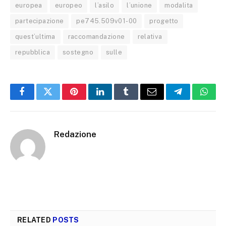
europea
europeo
l’asilo
l’unione
modalita
partecipazione
pe745.509v01-00
progetto
quest’ultima
raccomandazione
relativa
repubblica
sostegno
sulle
Facebook
Twitter
Pinterest
LinkedIn
Tumblr
Email
Telegram
What
Redazione
RELATED
POSTS