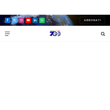
ABBONATI
Facebook
X
Instagram
YouTube
LinkedIn
WhatsApp
(Twitter)