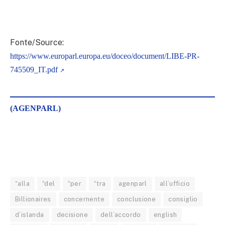
Fonte/Source:
https://www.europarl.europa.eu/doceo/document/LIBE-PR-
745509_IT.pdf
(AGENPARL)
“alla
“del
“per
“tra
agenparl
all’ufficio
Billionaires
concernente
conclusione
consiglio
d’islanda
decisione
dell’accordo
english