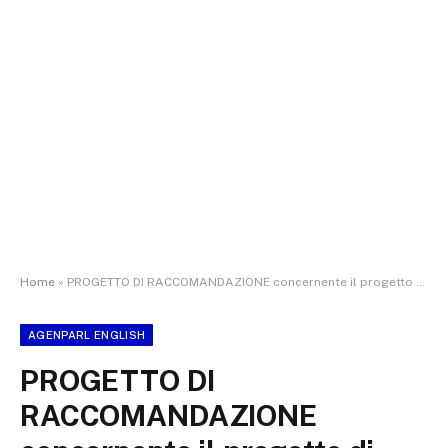
Home
»
PROGETTO DI RACCOMANDAZIONE concernente il progetto di decisione del Consiglio relativa alla conclusione dell’accordo tra l’Unione europea e la Repubblica d’Islanda sulle modalità di partecipazione di quest’ultima all’Ufficio europeo di sostegno per l’asilo – PE745.509v01-00
AGENPARL ENGLISH
PROGETTO DI
RACCOMANDAZIONE