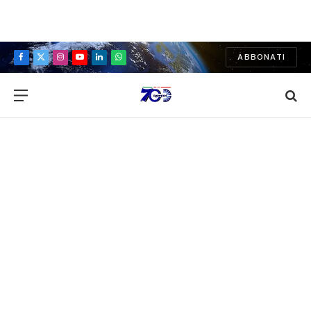
ABBONATI
Facebook
X
Instagram
YouTube
LinkedIn
WhatsApp
(Twitter)