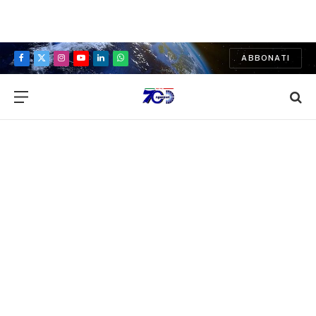
ABBONATI
Facebook
X
Instagram
YouTube
LinkedIn
WhatsApp
(Twitter)