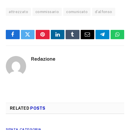
attrezzato
commissario
comunicato
d’alfonso
Facebook
Twitter
Pinterest
LinkedIn
Tumblr
Email
Telegram
What
Redazione
RELATED
POSTS
SENZA CATEGORIA