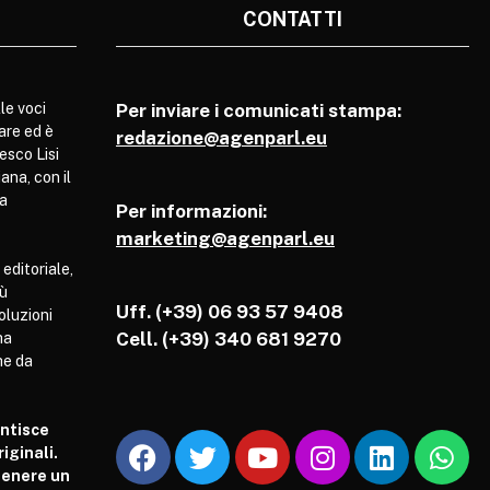
CONTATTI
le voci
Per inviare i comunicati stampa:
are ed è
redazione@agenparl.eu
esco Lisi
ana, con il
pa
Per informazioni:
marketing@agenparl.eu
 editoriale,
iù
Uff. (+39) 06 93 57 9408
soluzioni
Cell.
(+39) 340 681 9270
ha
he da
antisce
iginali.
tenere un