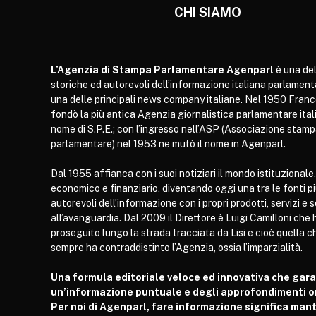
CHI SIAMO
L’Agenzia di Stampa Parlamentare Agenparl
è una del
storiche ed autorevoli dell’informazione italiana parlament
una delle principali news company italiane. Nel 1950 Franc
fondò la più antica Agenzia giornalistica parlamentare itali
nome di S.P.E.; con l’ingresso nell’ASP (Associazione stam
parlamentare) nel 1953 ne mutò il nome in Agenparl.
Dal 1955 affianca con i suoi notiziari il mondo istituzionale,
economico e finanziario, diventando oggi una tra le fonti p
autorevoli dell’informazione con i propri prodotti, servizi e 
all’avanguardia. Dal 2009 il Direttore è Luigi Camilloni che 
proseguito lungo la strada tracciata da Lisi e cioè quella c
sempre ha contraddistinto l’Agenzia, ossia l’imparzialità.
Una formula editoriale veloce ed innovativa che gar
un’informazione puntuale e degli approfondimenti or
Per noi di Agenparl, fare informazione significa man