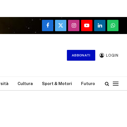
Facebook
X
Instagram
YouTube
LinkedIn
WhatsA
(Twitter)
LOGIN
ABBONATI
rsità
Cultura
Sport & Motori
Futuro