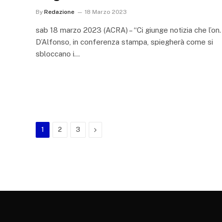
By
Redazione
18 Marzo 2023
sab 18 marzo 2023 (ACRA) – “Ci giunge notizia che l’on.
D’Alfonso, in conferenza stampa, spiegherà come si
sbloccano i…
Next
1
2
3