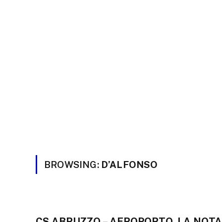
BROWSING:
D’ALFONSO
CS ABRUZZO – AEROPORTO, LA NOTA