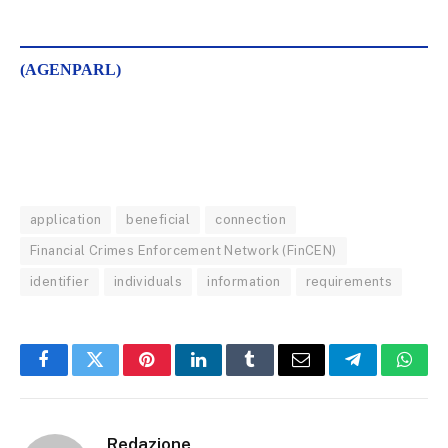
(AGENPARL)
application
beneficial
connection
Financial Crimes Enforcement Network (FinCEN)
identifier
individuals
information
requirements
Facebook
Twitter
Pinterest
LinkedIn
Tumblr
Email
Telegram
What
Redazione