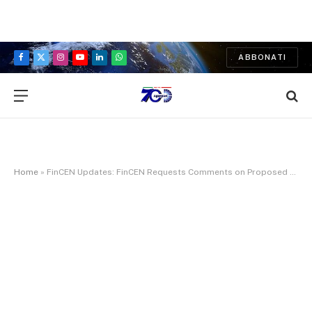
ABBONATI
Facebook
X
Instagram
YouTube
LinkedIn
WhatsApp
(Twitter)
Home
»
FinCEN Updates: FinCEN Requests Comments on Proposed Application that Individuals Will Use to Obtain a FinCEN Identifier in Connection with Beneficial Ownership Information Reporting Requirements