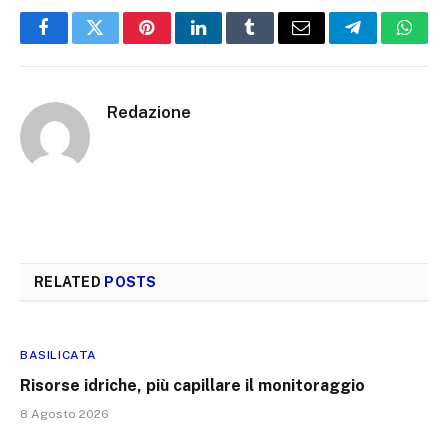
Facebook
Twitter
Pinterest
LinkedIn
Tumblr
Email
Telegram
What
Redazione
RELATED
POSTS
BASILICATA
Risorse idriche, più capillare il monitoraggio
8 Agosto 2026