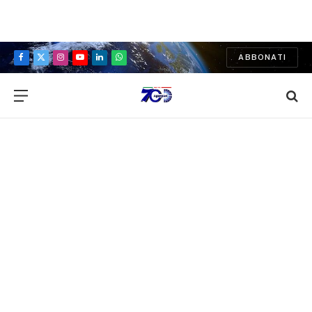
ABBONATI
Facebook
X
Instagram
YouTube
LinkedIn
WhatsApp
(Twitter)