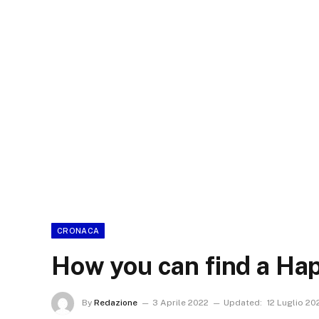
CRONACA
How you can find a Ha
By
Redazione
3 Aprile 2022
Updated:
12 Luglio 20