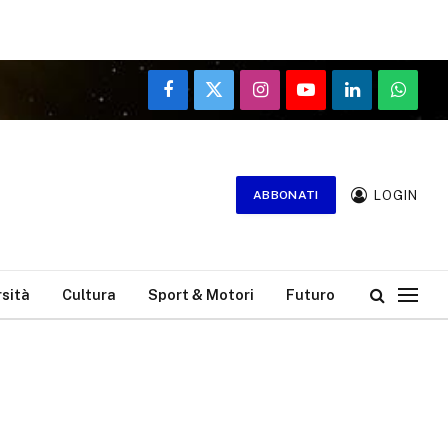
Facebook
X
Instagram
YouTube
LinkedIn
WhatsA
(Twitter)
LOGIN
ABBONATI
rsità
Cultura
Sport & Motori
Futuro