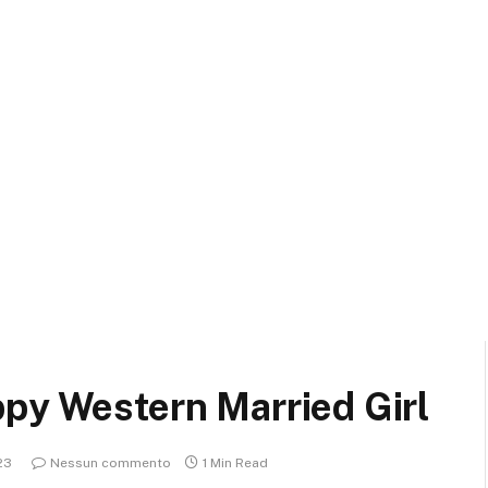
ppy Western Married Girl
23
Nessun commento
1 Min Read