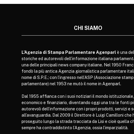
CHI SIAMO
L’Agenzia di Stampa Parlamentare Agenparl
è una del
storiche ed autorevoli dell’informazione italiana parlament
una delle principali news company italiane. Nel 1950 Franc
fondò la più antica Agenzia giornalistica parlamentare itali
nome di S.P.E.; con l’ingresso nell’ASP (Associazione stam
parlamentare) nel 1953 ne mutò il nome in Agenparl.
Dal 1955 affianca con i suoi notiziari il mondo istituzionale,
economico e finanziario, diventando oggi una tra le fonti p
autorevoli dell’informazione con i propri prodotti, servizi e 
all’avanguardia. Dal 2009 il Direttore è Luigi Camilloni che 
proseguito lungo la strada tracciata da Lisi e cioè quella c
sempre ha contraddistinto l’Agenzia, ossia l’imparzialità.