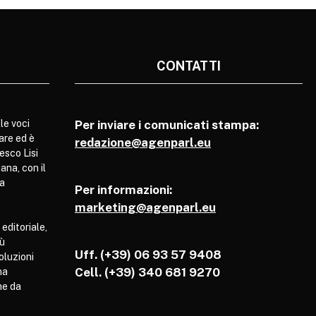
CONTATTI
le voci
Per inviare i comunicati stampa:
are ed è
redazione@agenparl.eu
esco Lisi
ana, con il
pa
Per informazioni:
marketing@agenparl.eu
 editoriale,
iù
Uff. (+39) 06 93 57 9408
soluzioni
Cell.
(+39) 340 681 9270
ha
he da