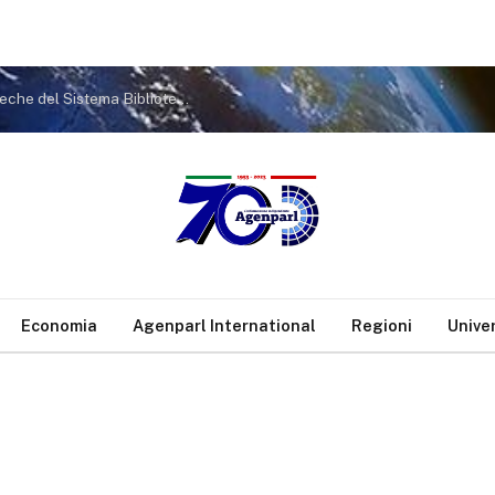
Chiusure estive dell’Archivio Storico e delle biblioteche del Sistema Bibliotecario Comunale – Comunicato stampa
Economia
Agenparl International
Regioni
Unive