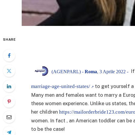
SHARE
If
(AGENPARL) -
Roma
, 3 Aprile 2022 -
to get yourself a 
marriage-age-united-states/
Many men and females want to marry a Europe
these women experience. Unlike us states, t
her children
https://mailorderbride123.com/eur
women. In fact , an American toddler can be 
to be the case!