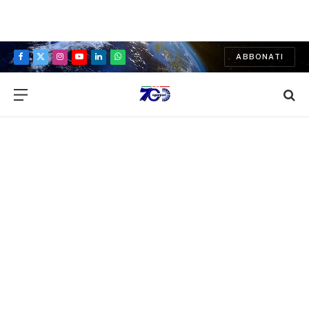
ABBONATI
Facebook
X
Instagram
YouTube
LinkedIn
WhatsApp
(Twitter)