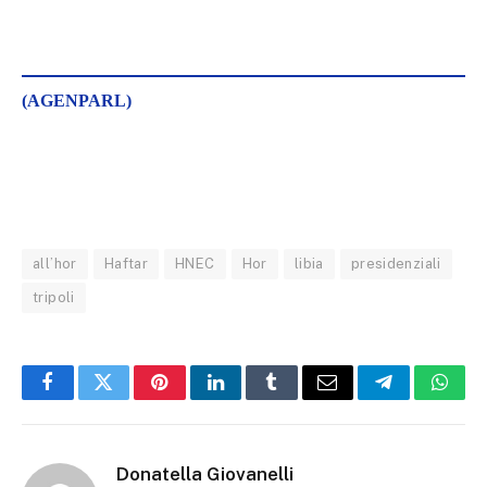
(AGENPARL)
all’hor
Haftar
HNEC
Hor
libia
presidenziali
tripoli
Facebook
Twitter
Pinterest
LinkedIn
Tumblr
Email
Telegram
What
Donatella Giovanelli