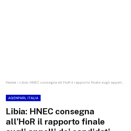
Home
»
Libia: HNEC consegna all’HoR il rapporto finale sugli appelli dei candidati presidenziali. Le elezioni saranno rinviate
AGENPARL ITALIA
Libia: HNEC consegna
all’HoR il rapporto finale