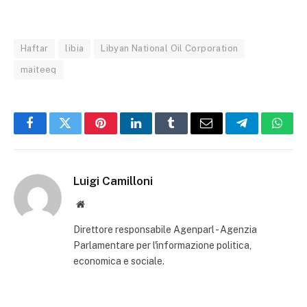
Haftar
libia
Libyan National Oil Corporation
maiteeq
Facebook
Twitter
Pinterest
LinkedIn
Tumblr
Email
Telegram
What
Luigi Camilloni
Website
Direttore responsabile Agenparl - Agenzia
Parlamentare per l'informazione politica,
economica e sociale.