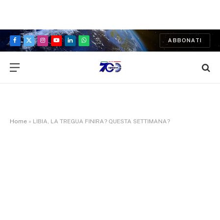
ABBONATI
Facebook
X
Instagram
YouTube
LinkedIn
WhatsApp
(Twitter)
Home
»
LIBIA, LA TREGUA FINIRA? QUESTA SETTIMANA?