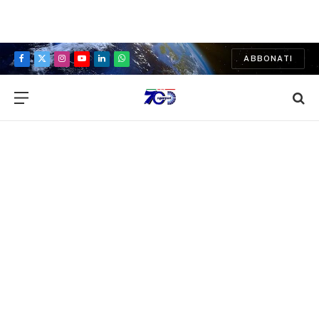
ABBONATI
Facebook
X
Instagram
YouTube
LinkedIn
WhatsApp
(Twitter)