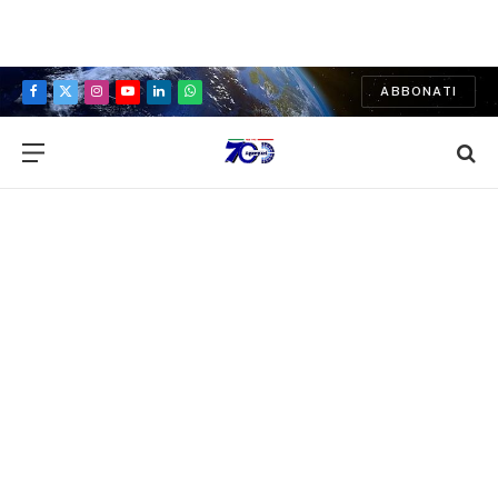
ABBONATI
Facebook
X
Instagram
YouTube
LinkedIn
WhatsApp
(Twitter)