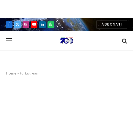
ABBONATI
Facebook
X
Instagram
YouTube
LinkedIn
WhatsApp
(Twitter)
Home
»
turkstream