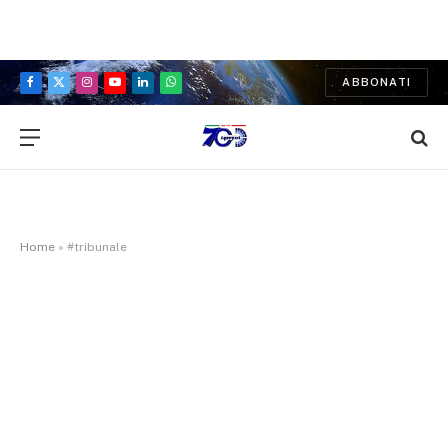
ABBONATI
Facebook
X
Instagram
YouTube
LinkedIn
WhatsApp
(Twitter)
Home
»
#tribunale