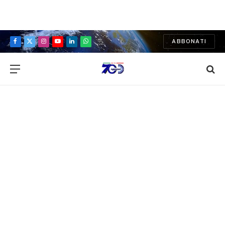
ABBONATI
Facebook
X
Instagram
YouTube
LinkedIn
WhatsApp
(Twitter)